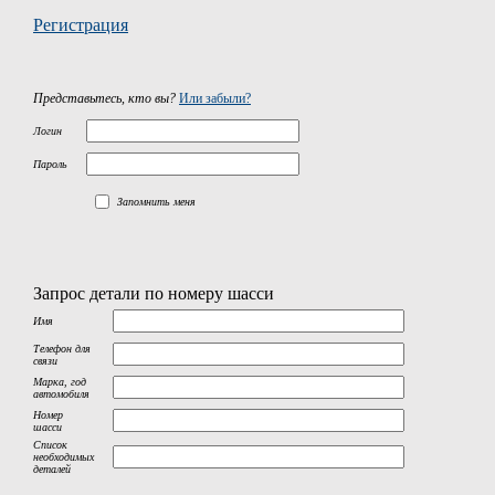
Регистрация
Представьтесь, кто вы?
Или забыли?
Логин
Пароль
Запомнить меня
Запрос детали по номеру шасси
Имя
Телефон для
связи
Марка, год
автомобиля
Номер
шасси
Список
необходимых
деталей