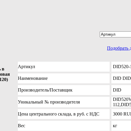
Подобрать 
Артикул
DID520-
 в
ковая
Наименование
DID DID5
120)
Производитель
/Поставщик
DID
DID520V
Уникальный №
производителя
112,DID
Цена
центрального склада, в руб. с НДС
3000
RU
Вес
кг