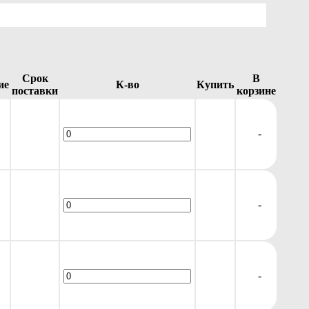
Срок
В
ие
К-во
Купить
поставки
корзине
-
-
-