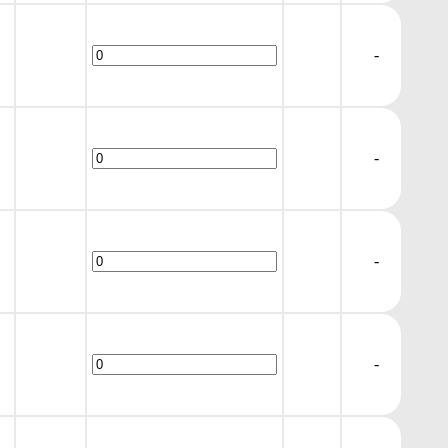
-
-
-
-