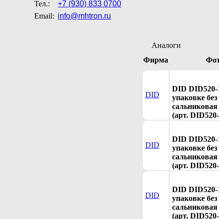
Тел.:
+7 (930) 833 0700
Email:
info@mhtron.ru
Аналоги
Фирма
Фо
DID DID520-
DID
упаковке без
сальниковая 
(арт. DID520-
DID DID520-
DID
упаковке без
сальниковая 
(арт. DID520-
DID DID520-
DID
упаковке без
сальниковая 
(арт. DID520-