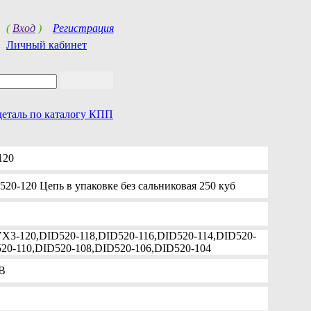
(
Вход
)
Регистрация
Личный кабинет
деталь по каталогу КПП
120
20-120 Цепь в упаковке без сальниковая 250 куб
X3-120,DID520-118,DID520-116,DID520-114,DID520-
520-110,DID520-108,DID520-106,DID520-104
B