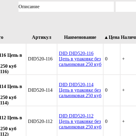
Описание
то
Артикул
Наименование
▲Цена
Налич
DID DID520-116
116 Цепь в
DID520-116
Цепь в упаковке без
0
+
сальниковая 250 куб
250 куб
116)
DID DID520-114
114 Цепь в
DID520-114
Цепь в упаковке без
0
+
сальниковая 250 куб
250 куб
114)
DID DID520-112
112 Цепь в
DID520-112
Цепь в упаковке без
0
+
сальниковая 250 куб
250 куб
112)