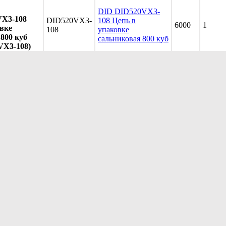
DID DID520VX3-
VX3-108
DID520VX3-
108 Цепь в
6000
1
вке
108
упаковке
800 куб
сальниковая 800 куб
VX3-108)