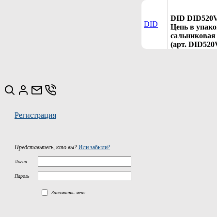
DID DID520
DID
Цепь в упако
сальниковая 
(арт. DID520
Регистрация
Представьтесь, кто вы?
Или забыли?
Логин
Пароль
Запомнить меня