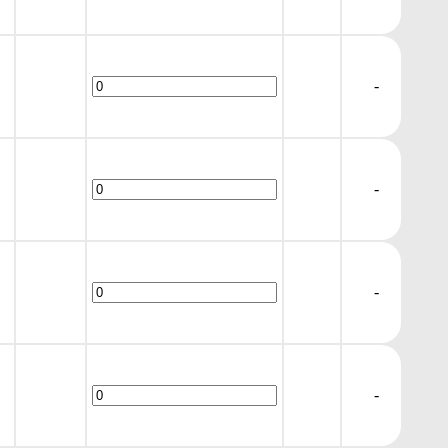
-
-
-
-