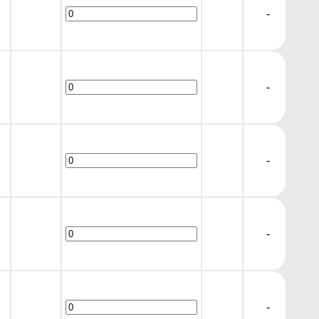
-
-
-
-
-