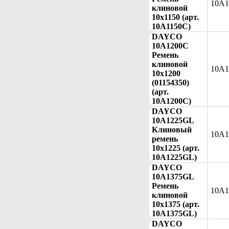
10A1
клиновой
10x1150 (арт.
10A1150C)
DAYCO
10A1200C
Ремень
клиновой
10A1
10x1200
(01154350)
(арт.
10A1200C)
DAYCO
10A1225GL
Клиновый
10A
ремень
10x1225 (арт.
10A1225GL)
DAYCO
10A1375GL
Ремень
10A
клиновой
10x1375 (арт.
10A1375GL)
DAYCO