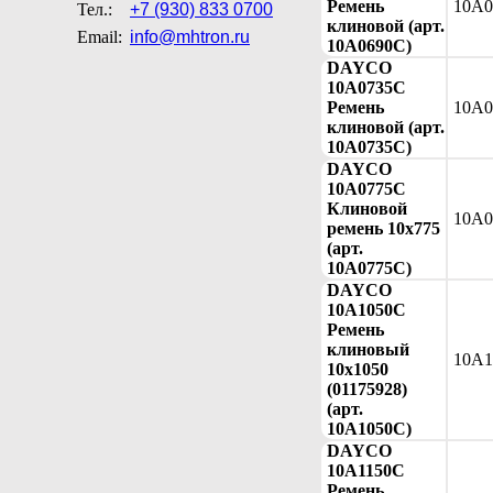
Ремень
10A0
Тел.:
+7 (930) 833 0700
клиновой (арт.
Email:
info@mhtron.ru
10A0690C)
DAYCO
10A0735C
Ремень
10A0
клиновой (арт.
10A0735C)
DAYCO
10A0775C
Клиновой
10A0
ремень 10x775
(арт.
10A0775C)
DAYCO
10A1050C
Ремень
клиновый
10A1
10x1050
(01175928)
(арт.
10A1050C)
DAYCO
10A1150C
Ремень