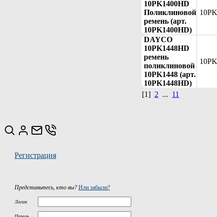
10PK1400HD
Поликлиновой
10P
ремень (арт.
10PK1400HD)
DAYCO
10PK1448HD
ремень
10P
поликлиновой
10PK1448 (арт.
10PK1448HD)
[1]
2
...
11
Регистрация
Представьтесь, кто вы?
Или забыли?
Логин
Пароль