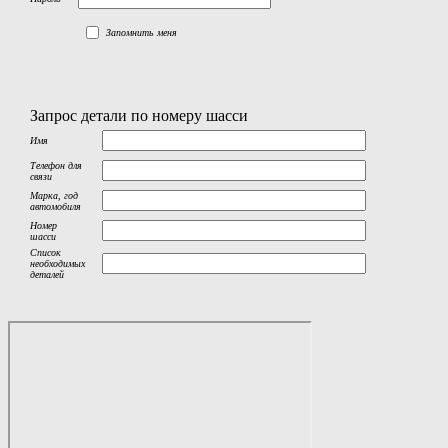
Запомнить меня
Запрос детали по номеру шасси
Имя
Телефон для
связи
Марка, год
автомобиля
Номер
шасси
Список
необходимых
деталей