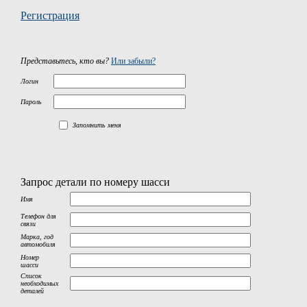
Регистрация
Представьтесь, кто вы?
Или забыли?
Логин
Пароль
Запомнить меня
Запрос детали по номеру шасси
Имя
Телефон для
связи
Марка, год
автомобиля
Номер
шасси
Список
необходимых
деталей