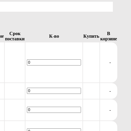
Срок
В
ие
К-во
Купить
поставки
корзине
-
-
-