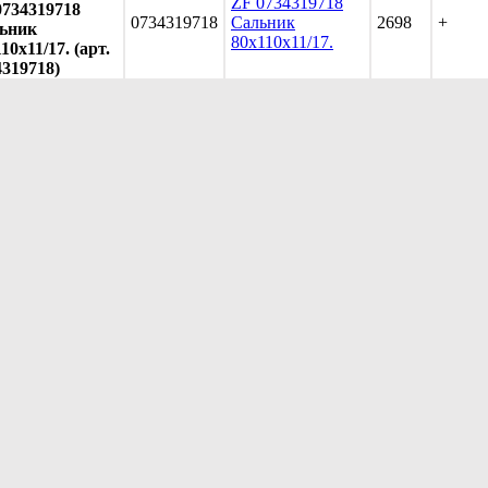
ZF 0734319718
0734319718
0734319718
Сальник
2698
+
ьник
80х110х11/17.
10х11/17. (арт.
4319718)