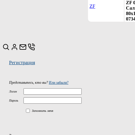
ZF 
ZF
Сал
80х1
073
Регистрация
Представьтесь, кто вы?
Или забыли?
Логин
Пароль
Запомнить меня