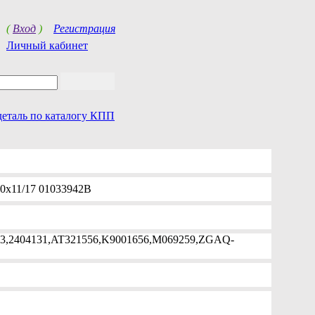
(
Вход
)
Регистрация
Личный кабинет
деталь по каталогу КПП
0х11/17 01033942B
003,2404131,AT321556,K9001656,M069259,ZGAQ-