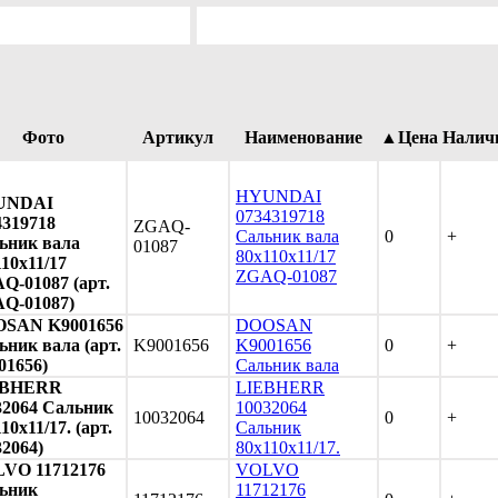
Фото
Артикул
Наименование
▲Цена
Налич
HYUNDAI
UNDAI
0734319718
4319718
ZGAQ-
Сальник вала
0
+
ьник вала
01087
80х110х11/17
10х11/17
ZGAQ-01087
Q-01087 (арт.
Q-01087)
SAN K9001656
DOOSAN
ьник вала (арт.
K9001656
K9001656
0
+
01656)
Сальник вала
EBHERR
LIEBHERR
32064 Сальник
10032064
10032064
0
+
10х11/17. (арт.
Сальник
32064)
80х110х11/17.
VO 11712176
VOLVO
ьник
11712176