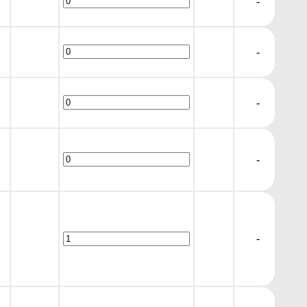
-
-
-
-
-