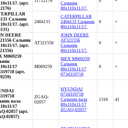
11712176
0
+
10х11/17. (арт.
Сальник
12176)
80х110х11/17.
TERPILLAR
CATERPILLAR
4131 Сальник
2404131
2404131 Сальник
0
+
10х11/17. (арт.
80х110х11/17.
4131)
HN DEERE
JOHN DEERE
21556 Сальник
AT321556
AT321556
0
+
10х11/17. (арт.
Сальник
21556)
80х110х11/17.
 M069259
MEX M069259
ьник
Сальник
10х11/17
M069259
0
+
80х110х11/17
319718 (арт.
0734319718
9259)
HYUNDAI
UNDAI
0734319718
4319718
ZGAQ-
Сальник вала
1316
41
ьник вала
02057
80х110х11/17
10х11/17
ZGAQ-02057
Q-02057 (арт.
Q-02057)