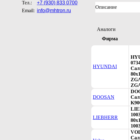
Тел.:
+7 (930) 833 0700
Описание
Email:
info@mhtron.ru
Аналоги
Фирма
HY
073
HYUNDAI
Сал
80х1
ZGA
ZGA
DOO
DOOSAN
Сал
K90
LI
100
LIEBHERR
80х1
100
VOL
Сал