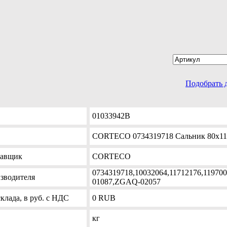
Подобрать 
01033942B
CORTECO 0734319718 Сальник 80х11
тавщик
CORTECO
0734319718,10032064,11712176,1197
зводителя
01087,ZGAQ-02057
клада, в руб. с НДС
0
RUB
кг