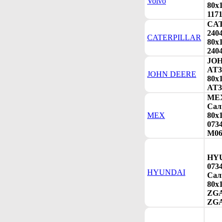
Volvo
80х1
117
CA
240
CATERPILLAR
80х1
240
JO
AT3
JOHN DEERE
80х1
AT3
MEX
Сал
MEX
80х1
0734
M06
HY
073
HYUNDAI
Сал
80х1
ZGA
ZGA