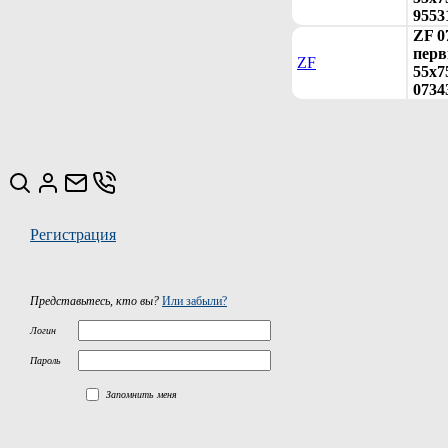
9553
ZF 0
перв
ZF
55x75
0734
Регистрация
Представьтесь, кто вы?
Или забыли?
Логин
Пароль
Запомнить меня