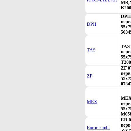
MB,
K200
DPH 
перв
DPH
55x75
5034
TAS 
TAS
перв
55x7
T208
ZF 0
перв
ZF
55x75
0734
MEX 
MEX
перв
55x7
M058
ER 0
перв
Euroricambi
55x7