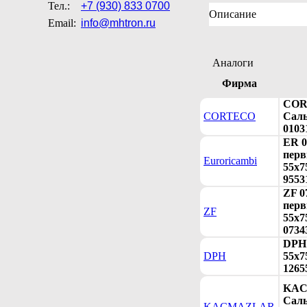
Тел.:
+7 (930) 833 0700
Описание
Email:
info@mhtron.ru
Аналоги
Фирма
COR
CORTECO
Саль
0103
ER 0
перв
Euroricambi
55x7
9553
ZF 0
перв
ZF
55x75
0734
DPH 
DPH
55x7
1265
KAC
Саль
KACMAZLAR