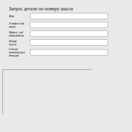
Запрос детали по номеру шасси
Имя
Телефон для
связи
Марка, год
автомобиля
Номер
шасси
Список
необходимых
деталей