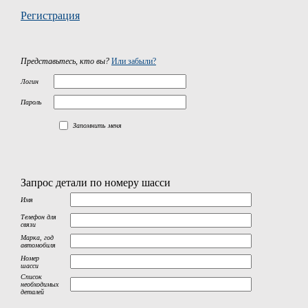
Регистрация
Представьтесь, кто вы?
Или забыли?
Логин
Пароль
Запомнить меня
Запрос детали по номеру шасси
Имя
Телефон для
связи
Марка, год
автомобиля
Номер
шасси
Список
необходимых
деталей