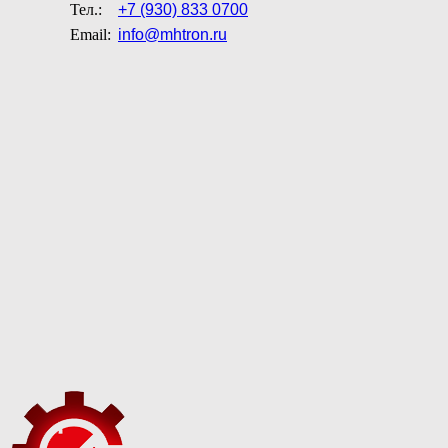
Тел.:
+7 (930) 833 0700
Email:
info@mhtron.ru