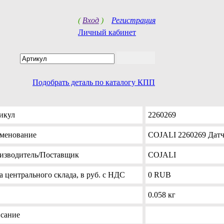
(
Вход
)
Регистрация
Личный кабинет
Подобрать деталь по каталогу КПП
икул
2260269
менование
COJALI 2260269 Датч
изводитель
/Поставщик
COJALI
а
центрального склада, в руб. с НДС
0
RUB
0.058 кг
сание