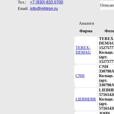
Тел.:
+7 (930) 833 0700
Описан
Email:
info@mhtron.ru
Аналоги
Фирма
Фот
TEREX
DEMA
TEREX-
1527577
DEMAG
Кольцо.
(арт.
1527577
CNH
330798
CNH
Кольцо.
(арт.
330798A
LIEBH
5716142
LIEBHERR
Кольцо.
(арт.
5716142
JOHN