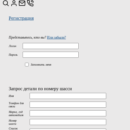
Регистрация
Представьтесь, кто вы?
Или забыли?
Логин
Пароль
Запомнить меня
Запрос детали по номеру шасси
Имя
Телефон для
связи
Марка, год
автомобиля
Номер
шасси
Список