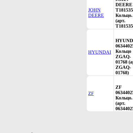
DEERE
JOHN
T181535
DEERE
Кольцо.
(арт.
T181535
HYUND
0634402
Кольцо
HYUNDAI
ZGAQ-
01768 (а
ZGAQ-
01768)
ZF
0634402
ZF
Кольцо.
(арт.
0634402