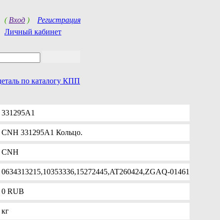
(
Вход
)
Регистрация
Личный кабинет
деталь по каталогу КПП
331295A1
CNH 331295A1 Кольцо.
CNH
0634313215,10353336,15272445,AT260424,ZGAQ-01461
0
RUB
кг