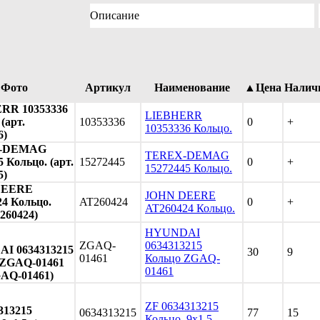
Описание
Фото
Артикул
Наименование
▲Цена
Налич
RR 10353336
LIEBHERR
(арт.
10353336
0
+
10353336 Кольцо.
6)
-DEMAG
TEREX-DEMAG
 Кольцо. (арт.
15272445
0
+
15272445 Кольцо.
5)
DEERE
JOHN DEERE
4 Кольцо.
AT260424
0
+
AT260424 Кольцо.
T260424)
HYUNDAI
ZGAQ-
0634313215
I 0634313215
30
9
01461
Кольцо ZGAQ-
 ZGAQ-01461
01461
GAQ-01461)
ZF 0634313215
313215
0634313215
77
15
Кольцо. 9х1.5.