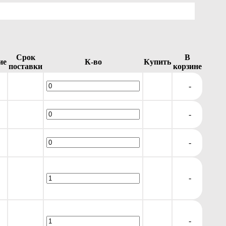
Срок
В
ие
К-во
Купить
поставки
корзине
-
-
-
-
-