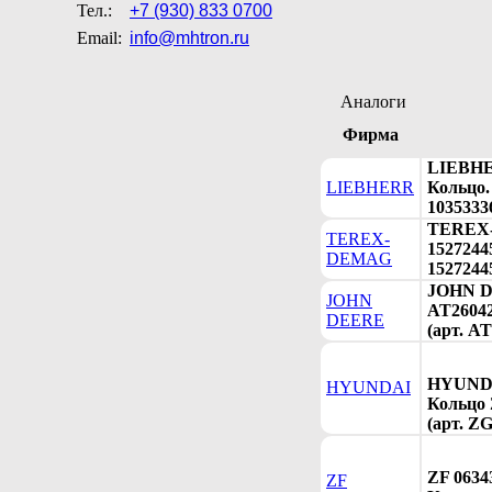
Тел.:
+7 (930) 833 0700
Email:
info@mhtron.ru
Аналоги
Фирма
LIEBHE
LIEBHERR
Кольцо. 
1035333
TEREX
TEREX-
15272445
DEMAG
1527244
JOHN 
JOHN
AT26042
DEERE
(арт. A
HYUNDA
HYUNDAI
Кольцо
(арт. Z
ZF 0634
ZF