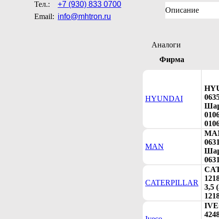
Тел.:
+7 (930) 833 0700
Описание
Email:
info@mhtron.ru
Аналоги
Фирма
HY
063
HYUNDAI
Шар
0106
0106
MA
063
MAN
Шар
063
CA
121
CATERPILLAR
3,5 
121
IV
424
Iveco