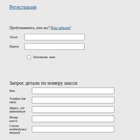
Регистрация
Представьтесь, кто вы?
Или забыли?
Логин
Пароль
Запомнить меня
Запрос детали по номеру шасси
Имя
Телефон для
связи
Марка, год
автомобиля
Номер
шасси
Список
необходимых
деталей