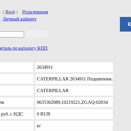
(
Вход
)
Регистрация
Личный кабинет
деталь по каталогу КПП
2634911
CATERPILLAR 2634911 Подшипник.
CATERPILLAR
ля
0635302089,10219221,ZGAQ-02034
 руб. с НДС
0
RUB
кг