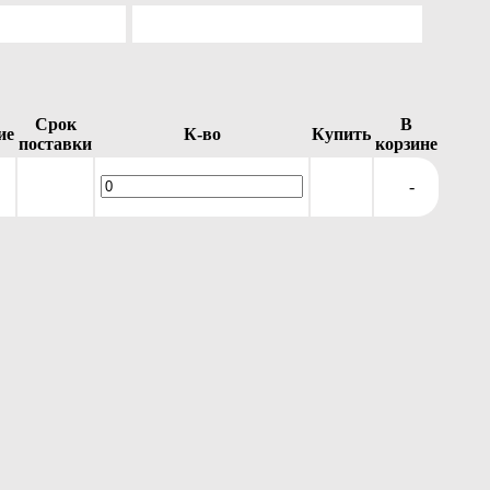
Срок
В
ие
К-во
Купить
поставки
корзине
-