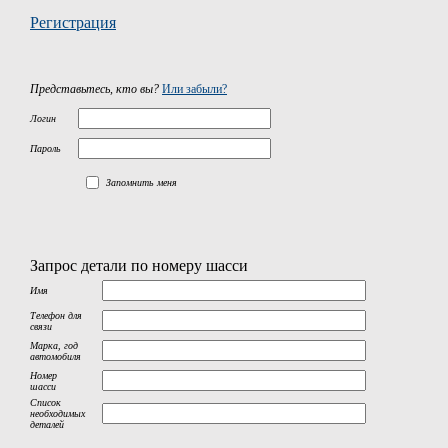
Регистрация
Представьтесь, кто вы?
Или забыли?
Логин
Пароль
Запомнить меня
Запрос детали по номеру шасси
Имя
Телефон для
связи
Марка, год
автомобиля
Номер
шасси
Список
необходимых
деталей