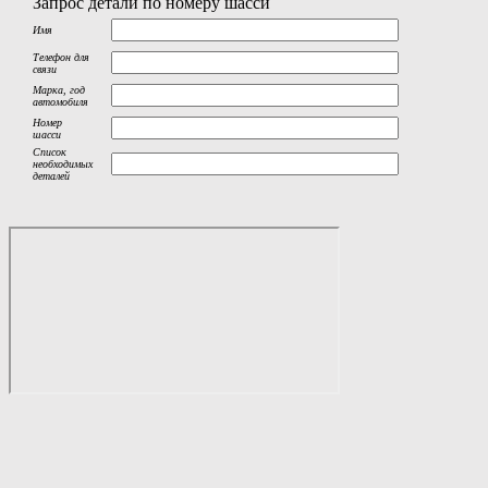
Запрос детали по номеру шасси
Имя
Телефон для
связи
Марка, год
автомобиля
Номер
шасси
Список
необходимых
деталей