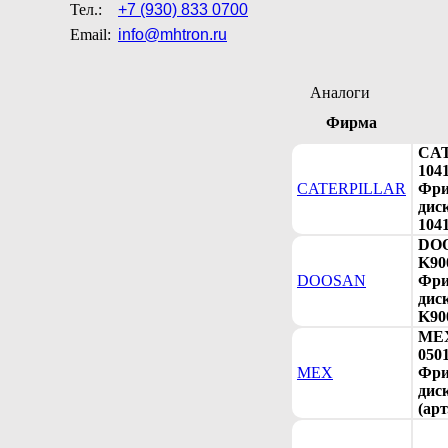
Тел.:
+7 (930) 833 0700
Email:
info@mhtron.ru
Аналоги
Фирма
CA
104
CATERPILLAR
Фри
диск
104
DO
K90
DOOSAN
Фри
диск
K90
ME
050
MEX
Фри
дис
(арт