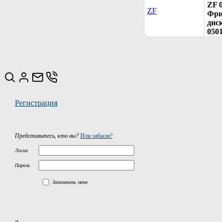
ZF 
ZF
Фри
диск
050
Регистрация
Представьтесь, кто вы?
Или забыли?
Логин
Пароль
Запомнить меня