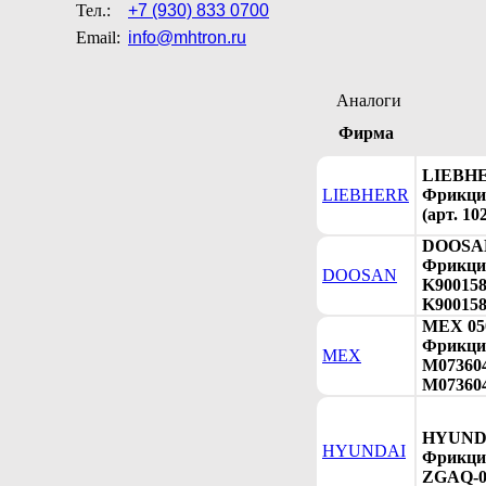
Тел.:
+7 (930) 833 0700
Email:
info@mhtron.ru
Аналоги
Фирма
LIEBHE
LIEBHERR
Фрикци
(арт. 10
DOOSAN
Фрикци
DOOSAN
K9001585
K900158
MEX 05
Фрикци
MEX
M073604
M07360
HYUNDA
HYUNDAI
Фрикци
ZGAQ-02