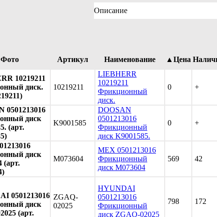
Описание
Фото
Артикул
Наименование
▲Цена
Налич
LIEBHERR
RR 10219211
10219211
онный диск.
10219211
0
+
Фрикционный
219211)
диск.
 0501213016
DOOSAN
онный диск
0501213016
K9001585
0
+
. (арт.
Фрикционный
5)
диск K9001585.
01213016
MEX 0501213016
онный диск
M073604
Фрикционный
569
42
 (арт.
диск M073604
4)
HYUNDAI
I 0501213016
ZGAQ-
0501213016
798
172
онный диск
02025
Фрикционный
025 (арт.
диск ZGAQ-02025