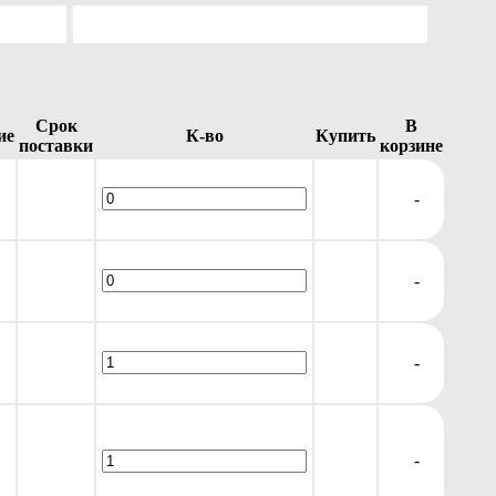
Срок
В
ие
К-во
Купить
поставки
корзине
-
-
-
-