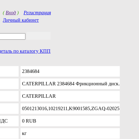
(
Вход
)
Регистрация
Личный кабинет
деталь по каталогу КПП
2384684
CATERPILLAR 2384684 Фрикционный диск.
CATERPILLAR
0501213016,10219211,K9001585,ZGAQ-02025
 НДС
0
RUB
кг