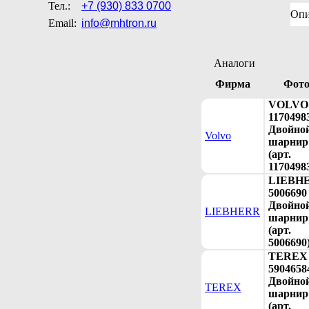
Тел.:
+7 (930) 833 0700
Опи
Email:
info@mhtron.ru
Аналоги
Фирма
Фот
VOLVO
1170498
Двойно
Volvo
шарнир
(арт.
1170498
LIEBH
5006690
Двойно
LIEBHERR
шарнир
(арт.
5006690
TEREX
5904658
Двойно
TEREX
шарнир
(арт.