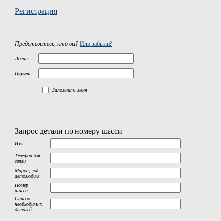
Регистрация
Представьтесь, кто вы?
Или забыли?
Логин
Пароль
Запомнить меня
Запрос детали по номеру шасси
Имя
Телефон для
связи
Марка, год
автомобиля
Номер
шасси
Список
необходимых
деталей