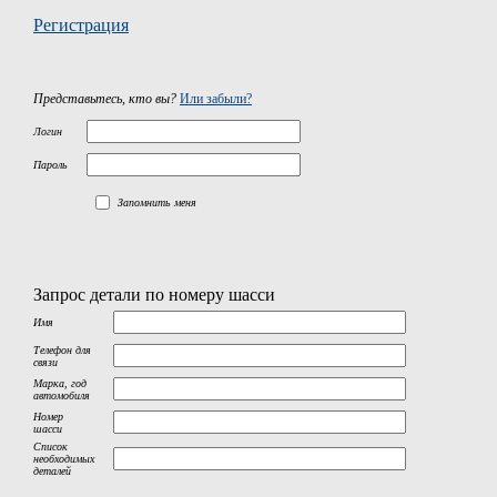
Регистрация
Представьтесь, кто вы?
Или забыли?
Логин
Пароль
Запомнить меня
Запрос детали по номеру шасси
Имя
Телефон для
связи
Марка, год
автомобиля
Номер
шасси
Список
необходимых
деталей