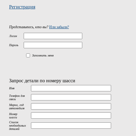
Регистрация
Представьтесь, кто вы?
Или забыли?
Логин
Пароль
Запомнить меня
Запрос детали по номеру шасси
Имя
Телефон для
связи
Марка, год
автомобиля
Номер
шасси
Список
необходимых
деталей