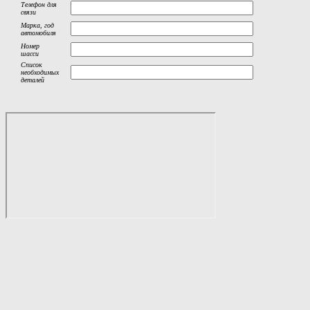
Телефон для
связи
Марка, год
автомобиля
Номер
шасси
Список
необходимых
деталей