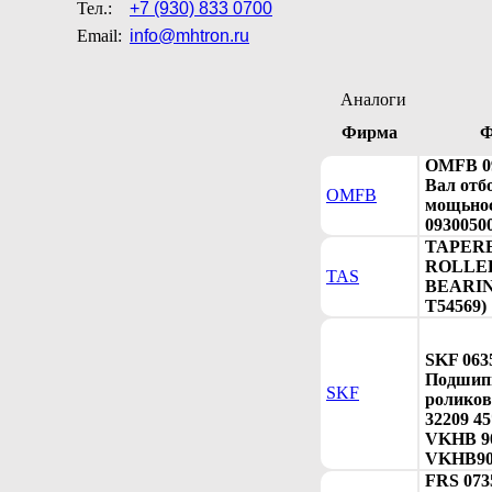
Тел.:
+7 (930) 833 0700
Email:
info@mhtron.ru
Аналоги
Фирма
Ф
OMFB 0
Вал отб
OMFB
мощьнос
0930050
TAPER
ROLLE
TAS
BEARING
T54569)
SKF 063
Подшип
SKF
роликов
32209 4
VKHB 90
VKHB90
FRS 073