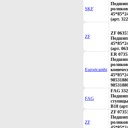
Подшип
SKF
ролико
45*85*24
(арт. 32
ZF 0635
ZF
Подшип
45*85*2
(арт. 06
ER 0735
Подшип
ролико
Euroricambi
коничес
45*85*24
98531880
9853188
FAG 332
Подшип
FAG
ступицы
B18 (арт
ZF 0735
Подшип
ZF
ролико
45*85*24