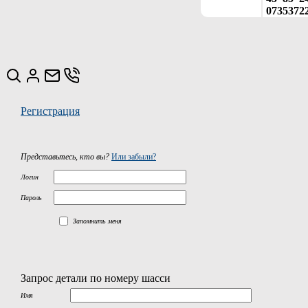
0735372
Регистрация
Представьтесь, кто вы?
Или забыли?
Логин
Пароль
Запомнить меня
Запрос детали по номеру шасси
Имя