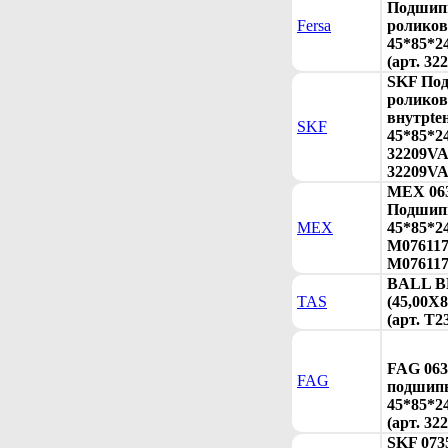
Подшип
Fersa
ролико
45*85*24
(арт. 32
SKF По
ролико
внутрtе
SKF
45*85*2
32209VA
32209VA
MEX 063
Подшип
MEX
45*85*2
M076117 
M076117
BALL 
TAS
(45,00X8
(арт. T2
FAG 063
FAG
подшип
45*85*2
(арт. 32
SKF 073