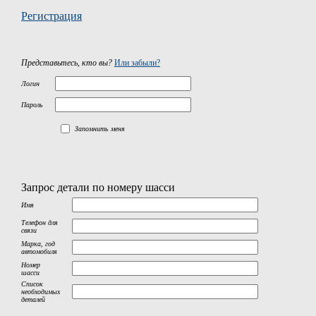
Регистрация
Представьтесь, кто вы?
Или забыли?
Логин
Пароль
Запомнить меня
Запрос детали по номеру шасси
Имя
Телефон для
связи
Марка, год
автомобиля
Номер
шасси
Список
необходимых
деталей