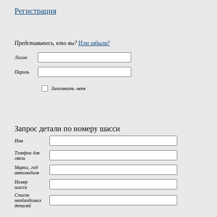
Регистрация
Представьтесь, кто вы?
Или забыли?
Логин
Пароль
Запомнить меня
Запрос детали по номеру шасси
Имя
Телефон для
связи
Марка, год
автомобиля
Номер
шасси
Список
необходимых
деталей