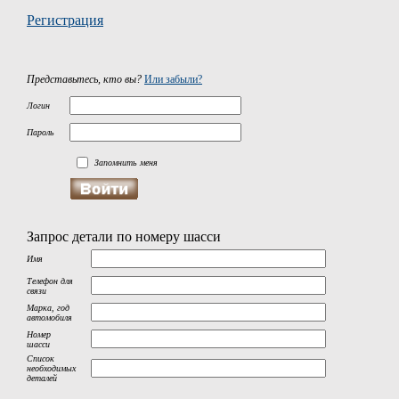
Регистрация
Представьтесь, кто вы?
Или забыли?
Логин
Пароль
Запомнить меня
Запрос детали по номеру шасси
Имя
Телефон для
связи
Марка, год
автомобиля
Номер
шасси
Список
необходимых
деталей