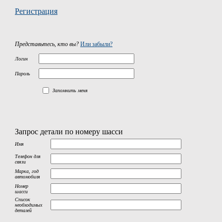
Регистрация
Представьтесь, кто вы?
Или забыли?
Логин
Пароль
Запомнить меня
Запрос детали по номеру шасси
Имя
Телефон для
связи
Марка, год
автомобиля
Номер
шасси
Список
необходимых
деталей