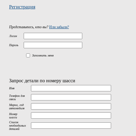
Регистрация
Представьтесь, кто вы?
Или забыли?
Логин
Пароль
Запомнить меня
Запрос детали по номеру шасси
Имя
Телефон для
связи
Марка, год
автомобиля
Номер
шасси
Список
необходимых
деталей