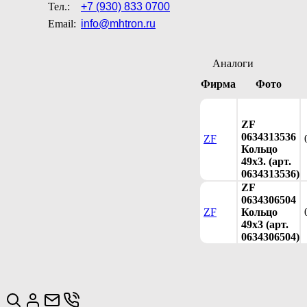
Тел.:
+7 (930) 833 0700
Email:
info@mhtron.ru
Аналоги
Фирма
Фото
ZF
0634313536
ZF
Кольцо
49x3. (арт.
0634313536)
ZF
0634306504
ZF
Кольцо
49х3 (арт.
0634306504)