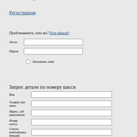
Регистрация
Представьтесь, кто вы?
Или забыли?
Логин
Пароль
Запомнить меня
Запрос детали по номеру шасси
Имя
Телефон для
связи
Марка, год
автомобиля
Номер
шасси
Список
необходимых
деталей