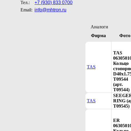
Тел.:
+7 (930) 833 0700
Email:
info@mhtron.ru
Аналоги
Фирма
Фото
TAS
0630501
Кольцо
TAS
стопорн
D40x1.7
T09544
(арт.
T09544)
SEEGE
TAS
RING (а
T09545)
ER
0630501
Кольцо