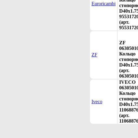
Euroricambi
стопорн
D40x1.7
9553172
(арт.
9553172
ZF
0630501
Кольцо
ZF
стопорн
D40x1.7
(арт.
0630501
IVECO
0630501
Кольцо
стопорн
Iveco
D40x1.7
1106887
(арт.
11068876