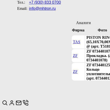
Тел.:
+7 (930) 833 0700
Email:
info@mhtron.ru
Аналоги
Фирма
Фото
PISTON RI
TAS
(65,10X70,00
@ (арт. T518
ZF 073440107
ZF
Прокладка. (
0734401078)
ZF 073440125
Кольцо
ZF
уплотнитель
(арт. 0734401