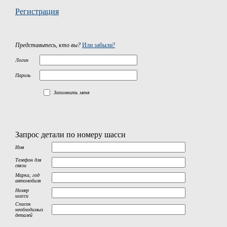
Регистрация
Представьтесь, кто вы?
Или забыли?
Логин
Пароль
Запомнить меня
Запрос детали по номеру шасси
Имя
Телефон для
связи
Марка, год
автомобиля
Номер
шасси
Список
необходимых
деталей