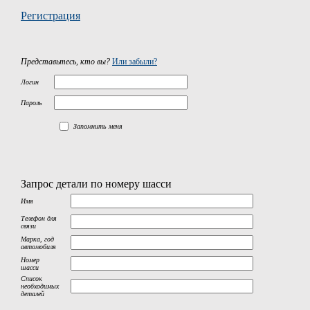
Регистрация
Представьтесь, кто вы?
Или забыли?
Логин
Пароль
Запомнить меня
Запрос детали по номеру шасси
Имя
Телефон для
связи
Марка, год
автомобиля
Номер
шасси
Список
необходимых
деталей