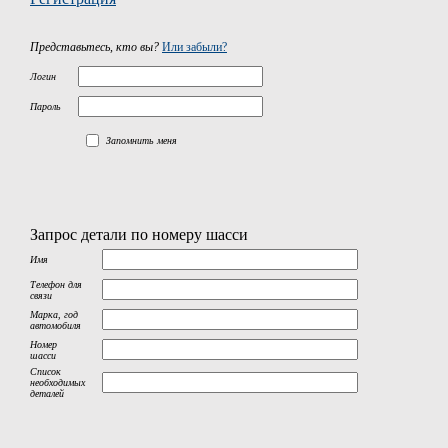
Представьтесь, кто вы?
Или забыли?
Логин
Пароль
Запомнить меня
Запрос детали по номеру шасси
Имя
Телефон для
связи
Марка, год
автомобиля
Номер
шасси
Список
необходимых
деталей